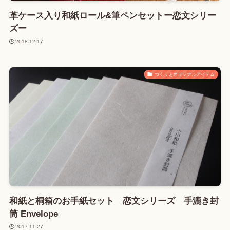
革ケース入り和紙ロール&筆ペンセットー恋文シリー
ズー
2018.12.17
つくりえオリジナルアイテム
和紙と桐箱のお手紙セット 恋文シリーズ 手漉き封
筒 Envelope
2017.11.27