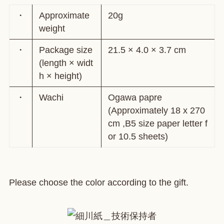
・
Approximate
20g
weight
・
Package size
21.5 × 4.0 × 3.7 cm
(length × widt
h × height)
・
Wachi
Ogawa papre
(Approximately 18 x 270
cm ,B5 size paper letter f
or 10.5 sheets)
Please choose the color according to the gift.